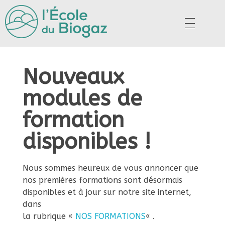
Ecole du Biogaz
La référence des formations de la filière biogaz
Nouveaux
N
modules de
o
formation
disponibles !
u
v
Nous sommes heureux de vous annoncer que
nos premières formations sont désormais
disponibles et à jour sur notre site internet,
e
dans
la rubrique «
NOS FORMATIONS
« .