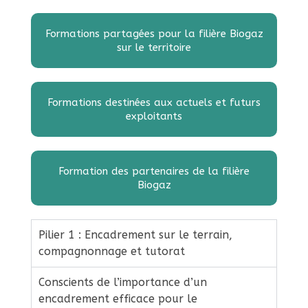
t
Formations partagées pour la filière Biogaz
sur le territoire
i
o
Formations destinées aux actuels et futurs
exploitants
n
Formation des partenaires de la filière
d
Biogaz
i
Pilier 1 : Encadrement sur le terrain,
s
compagnonnage et tutorat
Conscients de l’importance d’un
p
encadrement efficace pour le