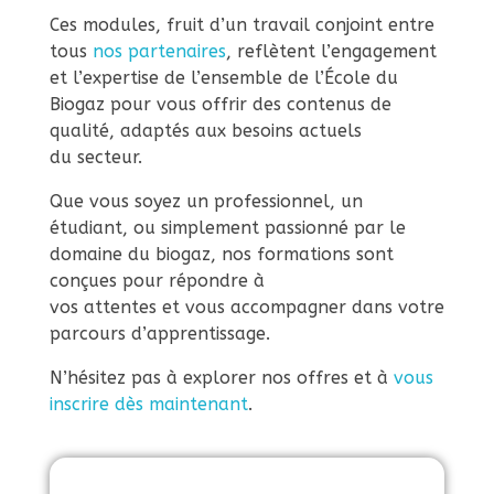
a
Ces modules, fruit d’un travail conjoint entre
u
tous
nos partenaires
, reflètent l’engagement
et l’expertise de l’ensemble de l’École du
Biogaz pour vous offrir des contenus de
x
qualité, adaptés aux besoins actuels
du secteur.
m
Que vous soyez un professionnel, un
étudiant, ou simplement passionné par le
o
domaine du biogaz, nos formations sont
conçues pour répondre à
d
vos attentes et vous accompagner dans votre
parcours d’apprentissage.
u
N’hésitez pas à explorer nos offres et à
vous
inscrire dès maintenant
.
l
e