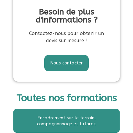
Besoin de plus
s
d'informations ?
d
Contactez-nous pour obtenir un
devis sur mesure !
e
f
Nous contacter
o
r
Toutes nos formations
m
Encadrement sur le terrain,
compagnonnage et tutorat
a